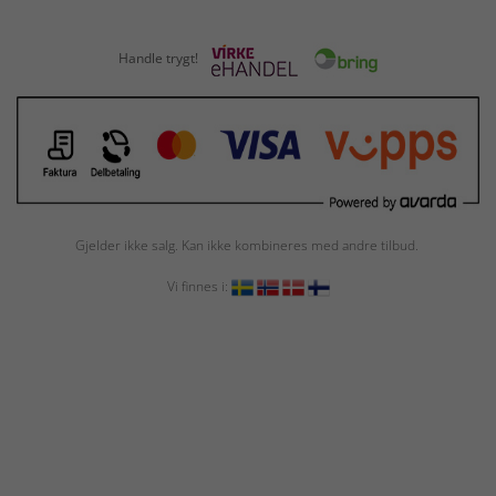
Handle trygt!
Gjelder ikke salg. Kan ikke kombineres med andre tilbud.
Vi finnes i: