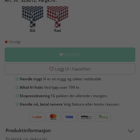
Art. nr: 525012, Farge.nr:
Blå
Rød
Utsolgt
HANDLE
Legg til i Favoritter
Handle trygt
Vi er en trygg og sikker nettbutikk.
Alltid fri frakt
Ved kjøp over 799 kr.
Ekspresslevering
Få pakken din allerede i morgen.
Handle nå, betal senere
Velg faktura eller konto i kassen.
Produktinformasjon
Praktisk og dekorati...