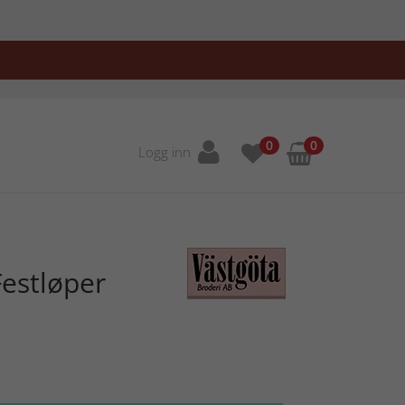
0
0
Logg inn
estløper