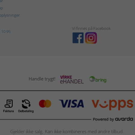
år
øp
plysninger
Vi finnes på Facebook
 10 95
Handle trygt!
Gjelder ikke salg. Kan ikke kombineres med andre tilbud.