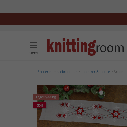
Meny
Broderier
>
Julebroderier
>
Juleduker & løpere
> Broderip
Lagerrydding
-50%