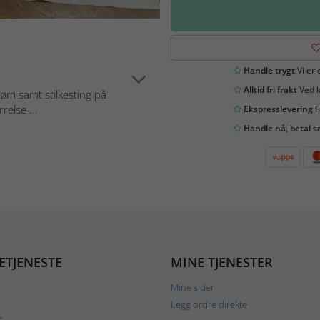
Handle trygt
Vi er 
Alltid fri frakt
Ved k
øm samt stilkesting på
relse ...
Ekspresslevering
F
Handle nå, betal s
ETJENESTE
MINE TJENESTER
Mine sider
Legg ordre direkte