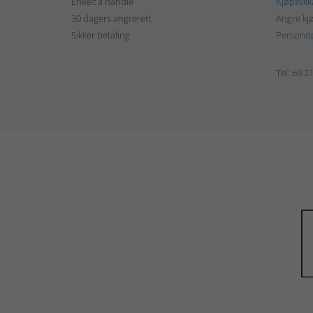
Enkelt å handle
Kjøpsvilk
30 dagers angrerett
Angre kj
Sikker betaling
Personop
Tel:
69 21