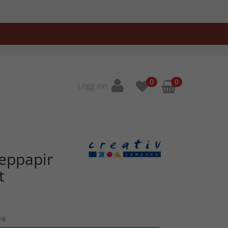
0
0
Logg inn
eppapir
t
Aug