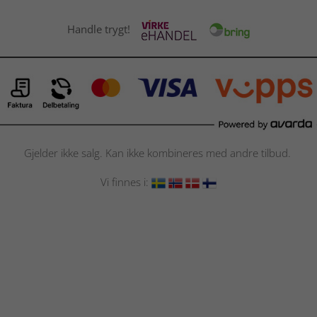
Handle trygt!
Gjelder ikke salg. Kan ikke kombineres med andre tilbud.
Vi finnes i: