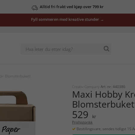
Alltid fri frakt ved kjøp over 799 kr
Fyll sommeren med kreative stunder →
ir Blomsterbukett
Creativ Company
Art. nr: 440386
Maxi Hobby Kr
Blomsterbuket
529
kr
Prishistorikk
Bestillingsvare, sendes tidligst 15 