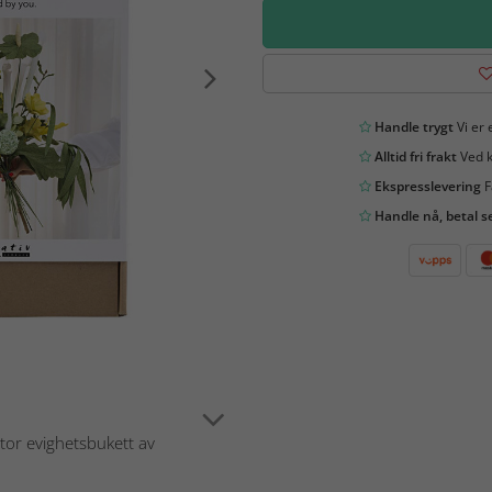
Handle trygt
Vi er 
Alltid fri frakt
Ved k
Ekspresslevering
F
Handle nå, betal s
tor evighetsbukett av