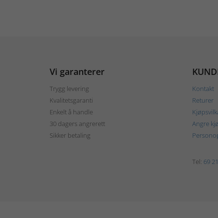
Vi garanterer
KUND
Trygg levering
Kontakt
Kvalitetsgaranti
Returer
Enkelt å handle
Kjøpsvilk
30 dagers angrerett
Angre kj
Sikker betaling
Personop
Tel:
69 21