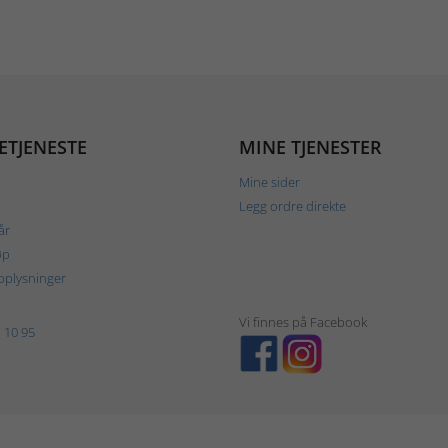
ETJENESTE
MINE TJENESTER
Mine sider
Legg ordre direkte
år
øp
plysninger
Vi finnes på Facebook
 10 95