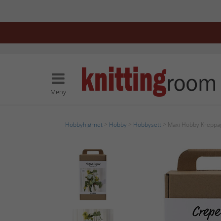
Meny
Hobbyhjørnet
>
Hobby
>
Hobbysett
> Maxi Hobby Kreppap