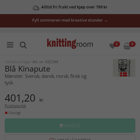
Alltid fri frakt ved kjøp over 799 kr
Fyll sommeren med kreative stunder →
0
0
Oehlenschläger
Art. nr: 432344
Blå Kinapute
Mønster: Svensk, dansk, norsk, finsk og
tysk.
401,20
kr
Prishistorikk
Utsolgt
HANDLE
Legg til i Favoritter