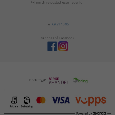
Fyll inn din e-postadresse nedenfor.
Tel:
69 21 10 95
Vi finnes på Facebook
Handle trygt!