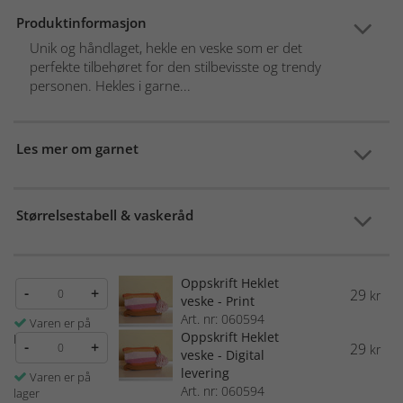
Produktinformasjon
Unik og håndlaget, hekle en veske som er det
perfekte tilbehøret for den stilbevisste og trendy
personen. Hekles i garne...
Les mer om garnet
Størrelsestabell & vaskeråd
Oppskrift Heklet
-
+
29
kr
veske - Print
Art. nr: 060594
Varen er på
Oppskrift Heklet
lager
-
+
29
kr
veske - Digital
levering
Varen er på
Art. nr: 060594
lager