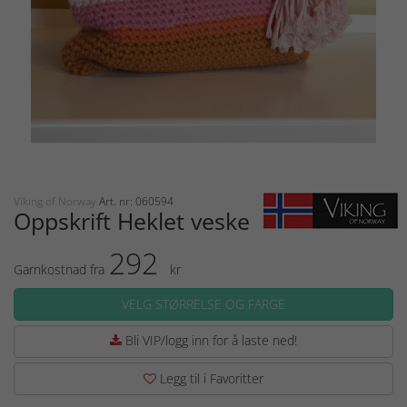
Viking of Norway
Art. nr: 060594
Oppskrift Heklet veske
292
Garnkostnad fra
kr
VELG STØRRELSE OG FARGE
Bli VIP/logg inn for å laste ned!
Legg til i Favoritter