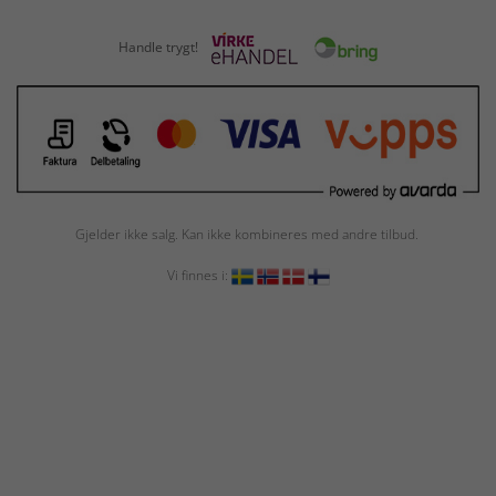
Handle trygt!
Gjelder ikke salg. Kan ikke kombineres med andre tilbud.
Vi finnes i: