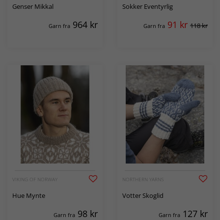
Genser Mikkal
Sokker Eventyrlig
964
kr
91
kr
118 kr
Garn fra
Garn fra
VIKING OF NORWAY
NORTHERN YARNS
Hue Mynte
Votter Skoglid
98
kr
127
kr
Garn fra
Garn fra