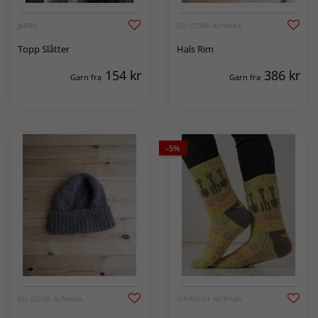
JÄRBO
DU STORE ALPAKKA
Topp Slåtter
Hals Rim
154
kr
386
kr
Garn fra
Garn fra
-5%
DU STORE ALPAKKA
VIKING OF NORWAY