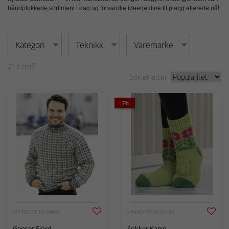
håndplukkede sortiment i dag og forvandle ideene dine til plagg allerede nå!
Kategori
Teknikk
Varemarke
213
treff
Sorter etter:
-7%
VIKING OF NORWAY
VIKING OF NORWAY
Genser Fjord
Sokker Karro