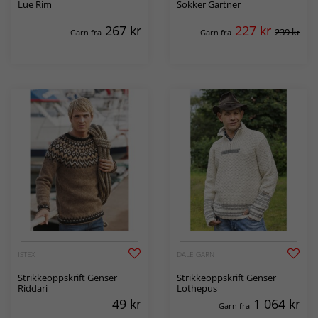
Lue Rim
Sokker Gartner
267
kr
227
kr
239 kr
Garn fra
Garn fra
ISTEX
DALE GARN
Strikkeoppskrift Genser
Strikkeoppskrift Genser
Riddari
Lothepus
49
kr
1 064
kr
Garn fra