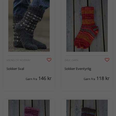
VIKING OF NORWAY
DALE GARN
Sokker Sval
Sokker Eventyrlig
146
kr
118
kr
Garn fra
Garn fra