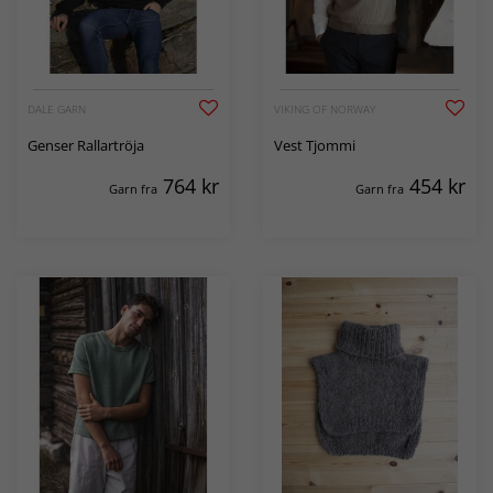
DALE GARN
VIKING OF NORWAY
Genser Rallartröja
Vest Tjommi
764
kr
454
kr
Garn fra
Garn fra