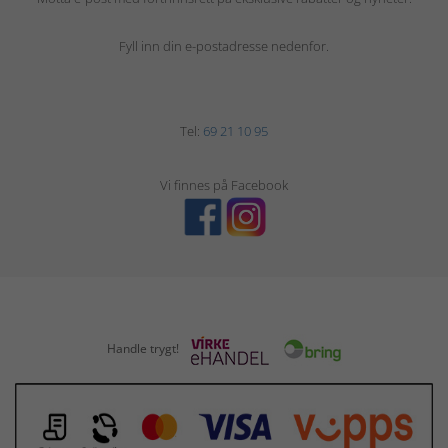
Fyll inn din e-postadresse nedenfor.
Tel:
69 21 10 95
Vi finnes på Facebook
Handle trygt!