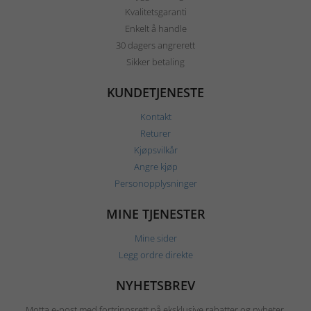
Kvalitetsgaranti
Enkelt å handle
30 dagers angrerett
Sikker betaling
KUNDETJENESTE
Kontakt
Returer
Kjøpsvilkår
Angre kjøp
Personopplysninger
MINE TJENESTER
Mine sider
Legg ordre direkte
NYHETSBREV
Motta e-post med fortrinnsrett på eksklusive rabatter og nyheter.