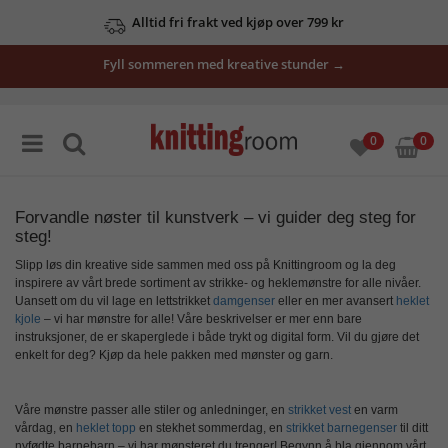
Se våre tilbud her
Fyll sommeren med kreative stunder →
0
0
Forvandle nøster til kunstverk – vi guider deg steg for
steg!
Slipp løs din kreative side sammen med oss på Knittingroom og la deg
inspirere av vårt brede sortiment av strikke- og heklemønstre for alle nivåer.
Uansett om du vil lage en lettstrikket
damgenser
eller en mer avansert
heklet
kjole
– vi har mønstre for alle! Våre beskrivelser er mer enn bare
instruksjoner, de er skaperglede i både trykt og digital form. Vil du gjøre det
enkelt for deg? Kjøp da hele pakken med mønster og garn.
Våre mønstre passer alle stiler og anledninger, en
strikket vest
en varm
vårdag, en
heklet topp
en stekhet sommerdag, en
strikket barnegenser
til ditt
nyfødte barnebarn – vi har mønsteret du trenger! Begynn å bla gjennom vårt