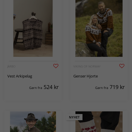
JÄRBO
VIKING OF NORWAY
Vest Arkipelag
Genser Hjorte
524
kr
719
kr
Garn fra
Garn fra
NYHET