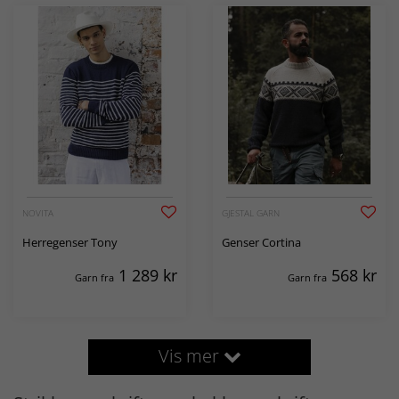
NOVITA
GJESTAL GARN
Herregenser Tony
Genser Cortina
1 289
kr
568
kr
Garn fra
Garn fra
Vis mer