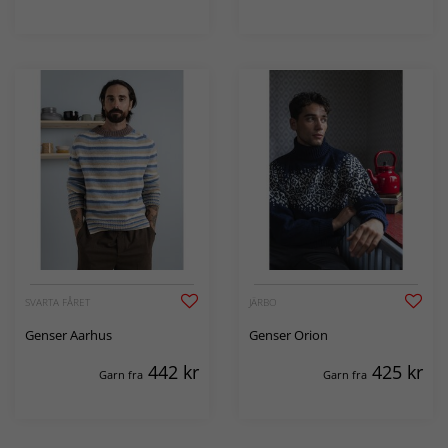
SVARTA FÅRET
JÄRBO
Genser Aarhus
Genser Orion
442
kr
425
kr
Garn fra
Garn fra