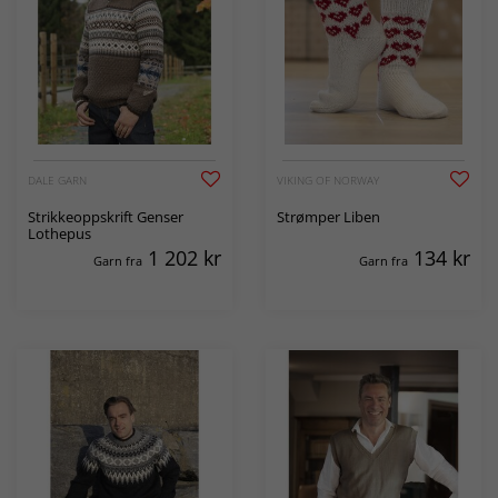
DALE GARN
VIKING OF NORWAY
Strikkeoppskrift Genser
Strømper Liben
Lothepus
1 202
kr
134
kr
Garn fra
Garn fra