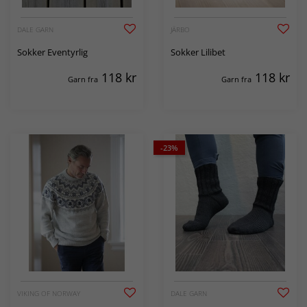
DALE GARN
JÄRBO
Sokker Eventyrlig
Sokker Lilibet
118
kr
118
kr
Garn fra
Garn fra
-23%
VIKING OF NORWAY
DALE GARN