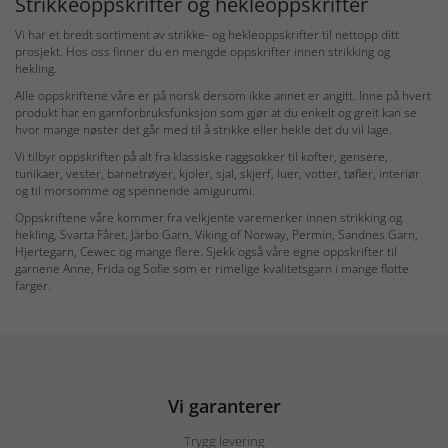
Strikkeoppskrifter og hekleoppskrifter
Vi har et bredt sortiment av strikke- og hekleoppskrifter til nettopp ditt
prosjekt. Hos oss finner du en mengde oppskrifter innen strikking og
hekling.
Alle oppskriftene våre er på norsk dersom ikke annet er angitt. Inne på hvert
produkt har en garnforbruksfunksjon som gjør at du enkelt og greit kan se
hvor mange nøster det går med til å strikke eller hekle det du vil lage.
Vi tilbyr oppskrifter på alt fra klassiske raggsokker til kofter, gensere,
tunikaer, vester, barnetrøyer, kjoler, sjal, skjerf, luer, votter, tøfler, interiør
og til morsomme og spennende amigurumi.
Oppskriftene våre kommer fra velkjente varemerker innen strikking og
hekling, Svarta Fåret, Järbo Garn, Viking of Norway, Permin, Sandnes Garn,
Hjertegarn, Cewec og mange flere. Sjekk også våre egne oppskrifter til
garnene Anne, Frida og Sofie som er rimelige kvalitetsgarn i mange flotte
farger.
Vi garanterer
Trygg levering