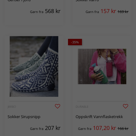
568
kr
157
kr
169 kr
Garn fra
Garn fra
-35%
JÄRBO
DURABLE
Sokker Sirupsnipp
Oppskrift Vannflasketrekk
207
kr
107,20
kr
166 kr
Garn fra
Garn fra