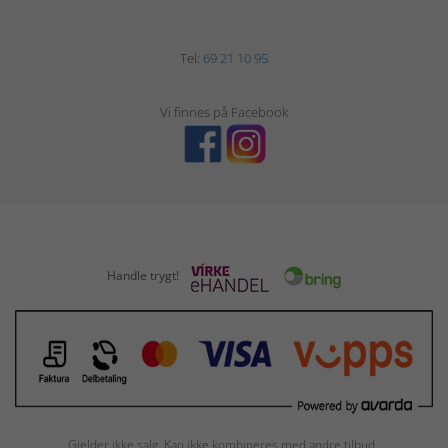
Tel:
69 21 10 95
Vi finnes på Facebook
Handle trygt!
Gjelder ikke salg. Kan ikke kombineres med andre tilbud.