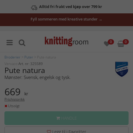
Alltid fri frakt ved kjøp over 799 kr
Fyll sommeren med kreative stunder →
0
0
Broderier
>
Puter
> Pute natura
Vervaco
Art. nr: 325589
Pute natura
Mønster: Svensk, engelsk og tysk.
669
kr
Prishistorikk
Utsolgt
HANDLE
Legg til i Favoritter