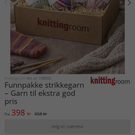
Knittingroom
Art. nr: 106065
Funnpakke strikkegarn
– Garn til ekstra god
pris
398
kr
858 kr
Fra
Velg en størrelse