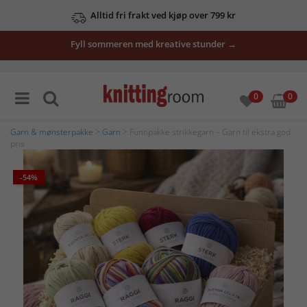
Alltid fri frakt ved kjøp over 799 kr
Fyll sommeren med kreative stunder →
0
0
Garn & mønsterpakke
>
Garn
> Funnpakke strikkegarn – Garn til ekstra god
pris
-54%