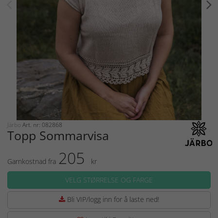
Järbo
Art. nr: 082868
Topp Sommarvisa
205
Garnkostnad fra
kr
VELG STØRRELSE OG FARGE
Bli VIP/logg inn for å laste ned!