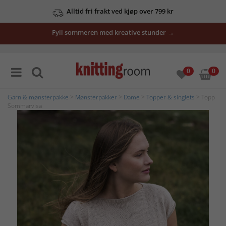
Alltid fri frakt ved kjøp over 799 kr
Fyll sommeren med kreative stunder →
0
0
Garn & mønsterpakke
>
Mønsterpakker
>
Dame
>
Topper & singlets
> Topp
Sommarvisa