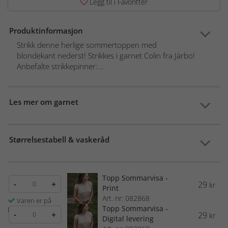
Legg til i Favoritter
Produktinformasjon
Strikk denne herlige sommertoppen med
blondekant nederst! Strikkes i garnet Colin fra Järbo!
Anbefalte strikkepinner:...
Les mer om garnet
Størrelsestabell & vaskeråd
Topp Sommarvisa -
-
+
29
kr
Print
Art. nr: 082868
Varen er på
Topp Sommarvisa -
lager
-
+
29
kr
Digital levering