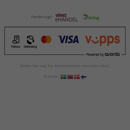
Handle trygt!
Gjelder ikke salg. Kan ikke kombineres med andre tilbud.
Vi finnes i: