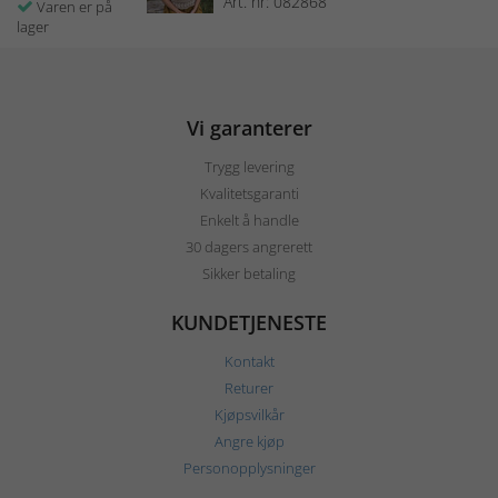
Art. nr: 082868
Varen er på
lager
Vi garanterer
Trygg levering
Kvalitetsgaranti
Enkelt å handle
30 dagers angrerett
Sikker betaling
KUNDETJENESTE
Kontakt
Returer
Kjøpsvilkår
Angre kjøp
Personopplysninger