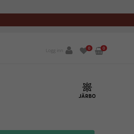
0
0
Logg inn