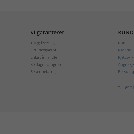
Vi garanterer
KUND
Trygg levering
Kontakt
Kvalitetsgaranti
Returer
Enkelt å handle
Kjøpsvilk
30 dagers angrerett
Angre kj
Sikker betaling
Personop
Tel:
69 21