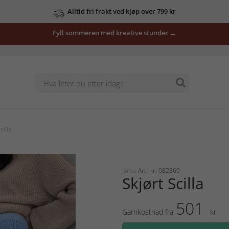
Alltid fri frakt ved kjøp over 799 kr
Fyll sommeren med kreative stunder →
cilla
Järbo
Art. nr: 082569
Skjørt Scilla
501
Garnkostnad fra
kr