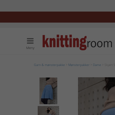
Meny
Garn & mønsterpakke
>
Mønsterpakker
>
Dame
> Skjørt S