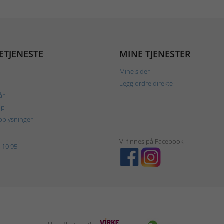
ETJENESTE
MINE TJENESTER
Mine sider
Legg ordre direkte
år
øp
plysninger
Vi finnes på Facebook
 10 95