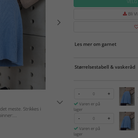
VELG
Bli VI
Les mer om garnet
Størrelsestabell & vaskeråd
-
+
Varen er på
det meste. Strikkes i
lager
inner:...
-
+
Varen er på
lager