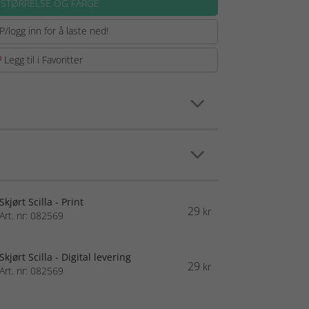
 STØRRELSE OG FARGE
P/logg inn for å laste ned!
Legg til i Favoritter
Skjørt Scilla - Print
29
kr
Art. nr: 082569
Skjørt Scilla - Digital levering
29
kr
Art. nr: 082569