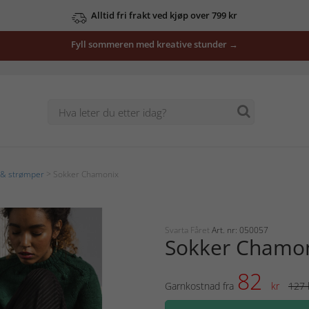
Alltid fri frakt ved kjøp over 799 kr
Fyll sommeren med kreative stunder →
 & strømper
> Sokker Chamonix
Svarta Fåret
Art. nr: 050057
Sokker Chamo
82
Garnkostnad fra
kr
127 