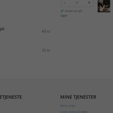
-
+
Varen er på
lager
-pk
49
kr
5
35
kr
7
ETJENESTE
MINE TJENESTER
Mine sider
Legg ordre direkte