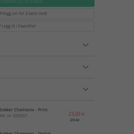
 STØRRELSE OG FARGE
P/logg inn for å laste ned!
Legg til i Favoritter
Sokker Chamonix - Print
23,20
kr
Art. nr: 050057
29 kr
Sokker Chamonix - Digital