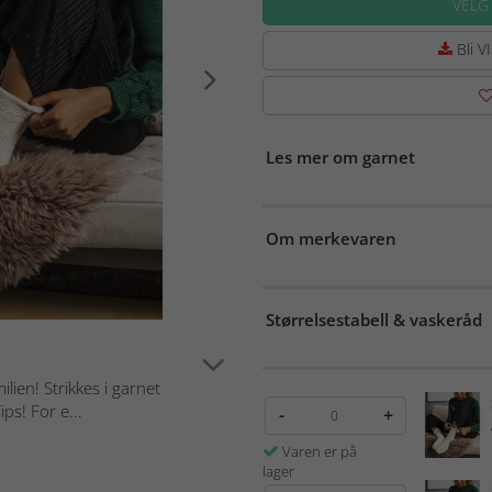
VELG
Bli VI
Les mer om garnet
Om merkevaren
Størrelsestabell & vaskeråd
lien! Strikkes i garnet
ps! For e...
-
+
Varen er på
lager