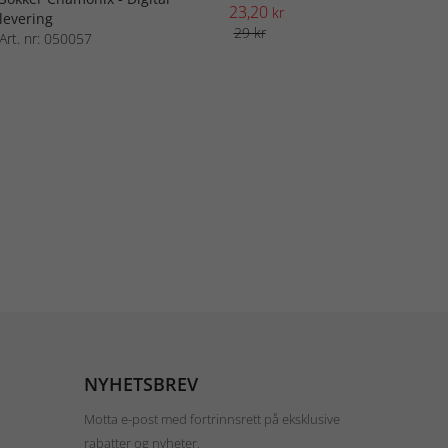
23,20
kr
levering
29 kr
Art. nr: 050057
NYHETSBREV
Motta e-post med fortrinnsrett på eksklusive
rabatter og nyheter.