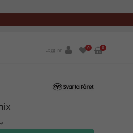
0
0
Logg inn
nix
kr