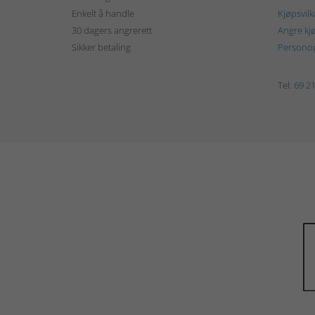
Enkelt å handle
Kjøpsvilk
30 dagers angrerett
Angre kj
Sikker betaling
Personop
Tel:
69 21