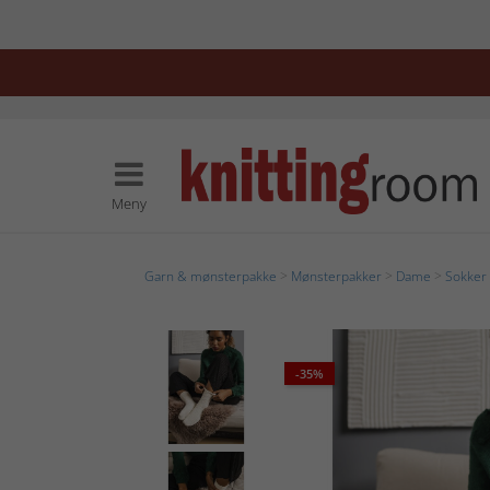
Meny
Garn & mønsterpakke
>
Mønsterpakker
>
Dame
>
Sokker
-35%