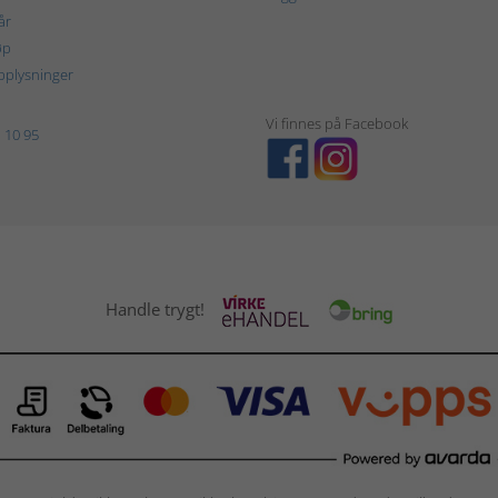
år
øp
plysninger
Vi finnes på Facebook
 10 95
Handle trygt!