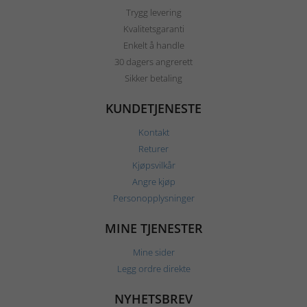
Trygg levering
Kvalitetsgaranti
Enkelt å handle
30 dagers angrerett
Sikker betaling
KUNDETJENESTE
Kontakt
Returer
Kjøpsvilkår
Angre kjøp
Personopplysninger
MINE TJENESTER
Mine sider
Legg ordre direkte
NYHETSBREV