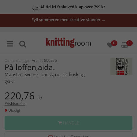
Alltid fri frakt ved kjøp over 799 kr
Fyll sommeren med kreative stunder →
0
0
Oehlenschläger
Art. nr: 800276
På loffen,aida.
Mønster: Svensk, dansk, norsk, finsk og
tysk.
220,76
kr
Prishistorikk
Utsolgt
HANDLE
Legg til i Favoritter